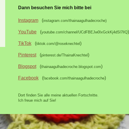
Dann besuchen Sie mich bitte bei
Instagram
(
instagram.com/thainaagulhadecroche)
YouTube
(
)
youtube.com/channel/UCdFBEJw0IxGckKj4dSl7lIQ
TikTok
(
)
tiktok.com/@roseknechtel
Pinterest
(
)
pinterest.de/ThainaKnechtel
Blogspot
(
)
thainaagulhadecroche.blogspot.com
Facebook
(
)
facebook.com/thainaagulhadecroche
Dort finden Sie alle meine aktuellen Fortschritte.
Ich freue mich auf Sie!